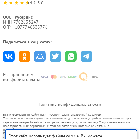
4.9-5.0
ООО "Русервис"
ИНН 7702633247
ОГРН 1077746335776
Поделиться в соц. сетях:
Мы принимаем
все формы оплаты
Политика конфиденциальности
Вся информация на сайте носит исключительно справочный характер.
Товарные знаки используются исключительно для описания устройств, в отношении которых
сервисные центры tol.eaton-fix.ru предоставляют услуги по ремонту. Услуги оказываются в
неавторизованных сервисных центрах tol.eaton-fix.ru, которые не связаны с
правообладателями товарных знаков или их официальными представителями.
Ремонт осуществляется для устройств, уже введенных в гражданский оборот в соответствии
Этот сайт использует файлы cookie. Вы можете
со статьей 1487 ГК РФ.