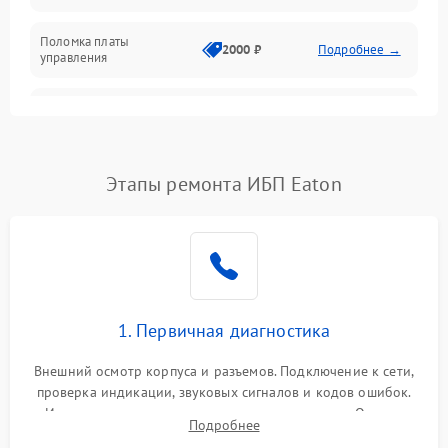
Поломка платы
Механика
2000 ₽
Подробнее →
управления
Неисправность
3000 ₽
Подробнее →
трансформатора
Повреждение
Этапы ремонта ИБП Eaton
500 ₽
Подробнее →
конденсаторов
Поломка предохранителя
100 ₽
Подробнее →
Неисправность системы
1000 ₽
Подробнее →
охлаждения
1. Первичная диагностика
Неисправность
500 ₽
Подробнее →
Внешний осмотр корпуса и разъемов. Подключение к сети,
индикаторов
проверка индикации, звуковых сигналов и кодов ошибок.
Измерение входного и выходного напряжения. Оценка
Поломка фильтров
Подробнее
1000 ₽
Подробнее →
реакции ИБП на отключение основного питания без
(EMI/EMC)