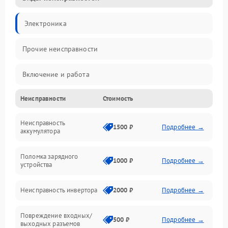
Электроника
Прочие неисправности
Включение и работа
Неисправности
Стоимость
Работа с нагрузкой
Неисправность
Звук и индикация
1500 ₽
Подробнее →
аккумулятора
Питание и режимы
Поломка зарядного
1000 ₽
Подробнее →
устройства
Интерфейсы и связь
Неисправность инвертора
2000 ₽
Подробнее →
Температура и эксплуатация
Повреждение входных/
500 ₽
Подробнее →
выходных разъемов
Механические повреждения