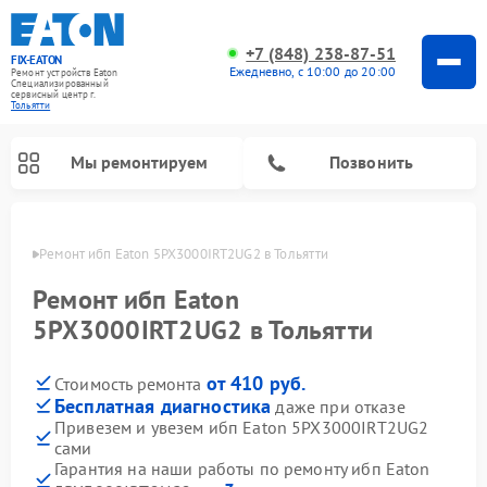
+7 (848) 238-87-51
FIX-EATON
Ежедневно, с 10:00 до 20:00
Ремонт устройств Eaton
Специализированный
cервисный центр г.
Тольятти
Мы ремонтируем
Позвонить
ьятти
Ремонт ибп Eaton 5PX3000IRT2UG2 в Тольятти
Ремонт ибп Eaton
5PX3000IRT2UG2 в Тольятти
от 410 руб.
Стоимость ремонта
Бесплатная диагностика
даже при отказе
Привезем и увезем ибп Eaton 5PX3000IRT2UG2
сами
Гарантия на наши работы по ремонту ибп Eaton