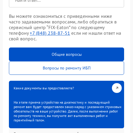
Вы можете ознакомиться с приведенными ниже
часто задаваемыми вопросами, либо обратиться в
сервисный центр “FIX-Eaton” по следующему
телефону
+7 (848) 238-87-51
если не нашли ответ на
свой вопрос.
Общие вопросы
Вопросы по ремонту ИБП
Какие документы вы предоставляете?
На этапе приема устройства на диагностику и последующий
ремонт вам будет предоставлен заказ-наряд с указанием страховых
обязательств на ваше устройство. Далее, после выполнения работ
по ремонту техники, вы получите акт выполненных работ и
гарантийный талон.