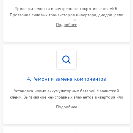
Поломка системы защиты
1000 ₽
Подробнее →
от перегрузок
Проверка емкости и внутреннего сопротивления АКБ.
Прозвонка силовых транзисторов инвертора, диодов, реле
Неисправность системы
переключения и трансформатора. Визуальный поиск вздутых
Подробнее
защиты от короткого
1500 ₽
Подробнее →
конденсаторов и прогаров на печатной плате.
замыкания
Повреждение системы
1000 ₽
Подробнее →
защиты от перегрева
Неисправность системы
защиты от
1500 ₽
Подробнее →
перенапряжения
4. Ремонт и замена компонентов
Установка новых аккумуляторных батарей с зачисткой
клемм. Выпаивание неисправных элементов инвертора или
цепи зарядки и монтаж новых радиодеталей.
Подробнее
Восстановление поврежденных токоведущих дорожек и
замена реле.