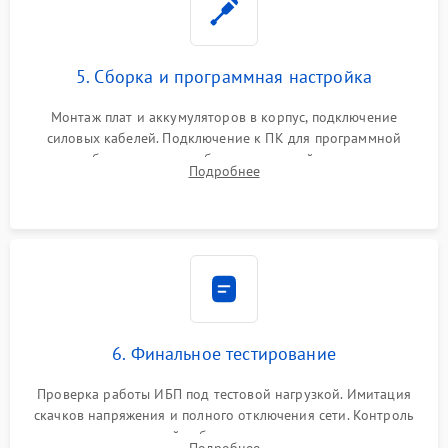
5. Сборка и программная настройка
Монтаж плат и аккумуляторов в корпус, подключение
силовых кабелей. Подключение к ПК для программной
калибровки констант батареи, настройки порогов
Подробнее
срабатывания AVR и сброса счетчиков старения АКБ.
6. Финальное тестирование
Проверка работы ИБП под тестовой нагрузкой. Имитация
скачков напряжения и полного отключения сети. Контроль
времени автономной работы, температурного режима и
Подробнее