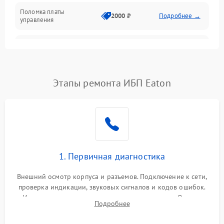
Поломка платы
Механика
2000 ₽
Подробнее →
управления
Неисправность
3000 ₽
Подробнее →
трансформатора
Повреждение
Этапы ремонта ИБП Eaton
500 ₽
Подробнее →
конденсаторов
Поломка предохранителя
100 ₽
Подробнее →
Неисправность системы
1000 ₽
Подробнее →
охлаждения
1. Первичная диагностика
Неисправность
500 ₽
Подробнее →
Внешний осмотр корпуса и разъемов. Подключение к сети,
индикаторов
проверка индикации, звуковых сигналов и кодов ошибок.
Измерение входного и выходного напряжения. Оценка
Поломка фильтров
Подробнее
1000 ₽
Подробнее →
реакции ИБП на отключение основного питания без
(EMI/EMC)
нагрузки.