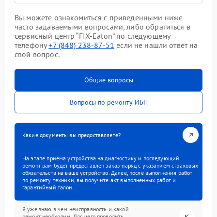
Вы можете ознакомиться с приведенными ниже
часто задаваемыми вопросами, либо обратиться в
сервисный центр “FIX-Eaton” по следующему
телефону
+7 (848) 238-87-51
если не нашли ответ на
свой вопрос.
Общие вопросы
Вопросы по ремонту ИБП
Какие документы вы предоставляете?
На этапе приема устройства на диагностику и последующий
ремонт вам будет предоставлен заказ-наряд с указанием страховых
обязательств на ваше устройство. Далее, после выполнения работ
по ремонту техники, вы получите акт выполненных работ и
гарантийный талон.
Я уже знаю в чем неисправность и какой
ремонт необходим. Для чего проводить