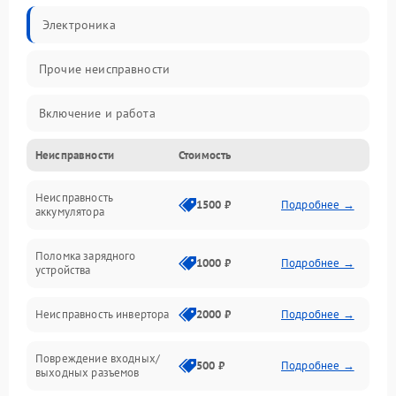
Электроника
Прочие неисправности
Включение и работа
Неисправности
Стоимость
Работа с нагрузкой
Неисправность
Звук и индикация
1500 ₽
Подробнее →
аккумулятора
Питание и режимы
Поломка зарядного
1000 ₽
Подробнее →
устройства
Интерфейсы и связь
Неисправность инвертора
2000 ₽
Подробнее →
Температура и эксплуатация
Повреждение входных/
500 ₽
Подробнее →
выходных разъемов
Механические повреждения