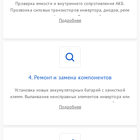
от перегрузок
Проверка емкости и внутреннего сопротивления АКБ.
Прозвонка силовых транзисторов инвертора, диодов, реле
Неисправность системы
переключения и трансформатора. Визуальный поиск вздутых
Подробнее
защиты от короткого
1500 ₽
Подробнее →
конденсаторов и прогаров на печатной плате.
замыкания
Повреждение системы
1000 ₽
Подробнее →
защиты от перегрева
Неисправность системы
защиты от
1500 ₽
Подробнее →
перенапряжения
4. Ремонт и замена компонентов
Установка новых аккумуляторных батарей с зачисткой
клемм. Выпаивание неисправных элементов инвертора или
цепи зарядки и монтаж новых радиодеталей.
Подробнее
Восстановление поврежденных токоведущих дорожек и
замена реле.