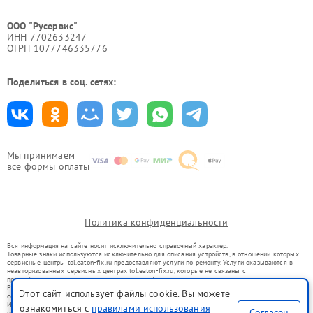
ООО "Русервис"
ИНН 7702633247
ОГРН 1077746335776
Поделиться в соц. сетях:
Мы принимаем
все формы оплаты
Политика конфиденциальности
Вся информация на сайте носит исключительно справочный характер.
Товарные знаки используются исключительно для описания устройств, в отношении которых
сервисные центры tol.eaton-fix.ru предоставляют услуги по ремонту. Услуги оказываются в
неавторизованных сервисных центрах tol.eaton-fix.ru, которые не связаны с
правообладателями товарных знаков или их официальными представителями.
Ремонт осуществляется для устройств, уже введенных в гражданский оборот в соответствии
Этот сайт использует файлы cookie. Вы можете
со статьей 1487 ГК РФ.
Использование товарных знаков не преследует цели индивидуализации услуг или введения
ознакомиться с
правилами использования
Согласен
потребителей в заблуждение, а служит для информирования о предоставляемых услугах по