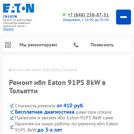
+7 (848) 238-87-51
FIX-EATON
Ежедневно, с 10:00 до 20:00
Ремонт устройств Eaton
Специализированный
cервисный центр г.
Тольятти
Мы ремонтируем
Позвонить
ьятти
Ремонт ибп Eaton 91PS 8kW в Тольятти
Ремонт ибп Eaton 91PS 8kW в
Тольятти
от 410 руб.
Стоимость ремонта
Бесплатная диагностика
даже при отказе
Привезем и увезем ибп Eaton 91PS 8kW сами
Гарантия на наши работы по ремонту ибп Eaton
до 3-х лет
91PS 8kW