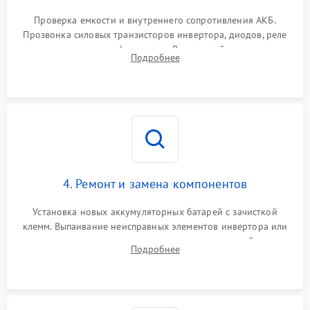
Поломка системы защиты
1000 ₽
Подробнее →
от перегрузок
Проверка емкости и внутреннего сопротивления АКБ.
Прозвонка силовых транзисторов инвертора, диодов, реле
Неисправность системы
переключения и трансформатора. Визуальный поиск вздутых
Подробнее
защиты от короткого
1500 ₽
Подробнее →
конденсаторов и прогаров на печатной плате.
замыкания
Повреждение системы
1000 ₽
Подробнее →
защиты от перегрева
Неисправность системы
защиты от
1500 ₽
Подробнее →
перенапряжения
4. Ремонт и замена компонентов
Установка новых аккумуляторных батарей с зачисткой
клемм. Выпаивание неисправных элементов инвертора или
цепи зарядки и монтаж новых радиодеталей.
Подробнее
Восстановление поврежденных токоведущих дорожек и
замена реле.