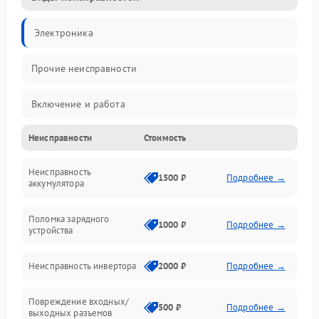
Электроника
Прочие неисправности
Включение и работа
Неисправности
Стоимость
Работа с нагрузкой
Неисправность
Звук и индикация
1500 ₽
Подробнее →
аккумулятора
Питание и режимы
Поломка зарядного
1000 ₽
Подробнее →
устройства
Интерфейсы и связь
Неисправность инвертора
2000 ₽
Подробнее →
Температура и эксплуатация
Повреждение входных/
500 ₽
Подробнее →
выходных разъемов
Механические повреждения