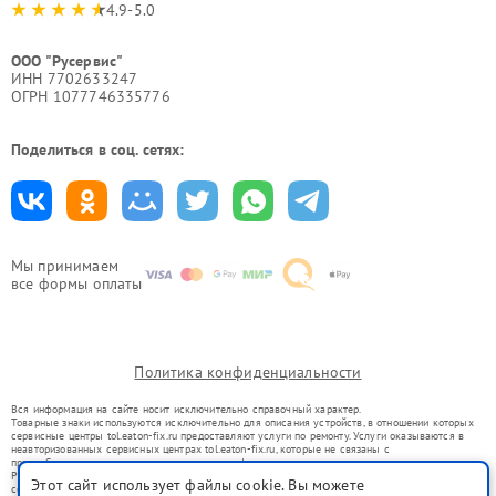
4.9-5.0
ООО "Русервис"
ИНН 7702633247
ОГРН 1077746335776
Поделиться в соц. сетях:
Мы принимаем
все формы оплаты
Политика конфиденциальности
Вся информация на сайте носит исключительно справочный характер.
Товарные знаки используются исключительно для описания устройств, в отношении которых
сервисные центры tol.eaton-fix.ru предоставляют услуги по ремонту. Услуги оказываются в
неавторизованных сервисных центрах tol.eaton-fix.ru, которые не связаны с
правообладателями товарных знаков или их официальными представителями.
Ремонт осуществляется для устройств, уже введенных в гражданский оборот в соответствии
Этот сайт использует файлы cookie. Вы можете
со статьей 1487 ГК РФ.