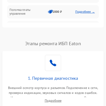
Поломка платы
Механика
2000 ₽
Подробнее →
управления
Неисправность
3000 ₽
Подробнее →
трансформатора
Повреждение
Этапы ремонта ИБП Eaton
500 ₽
Подробнее →
конденсаторов
Поломка предохранителя
100 ₽
Подробнее →
Неисправность системы
1000 ₽
Подробнее →
охлаждения
1. Первичная диагностика
Неисправность
500 ₽
Подробнее →
Внешний осмотр корпуса и разъемов. Подключение к сети,
индикаторов
проверка индикации, звуковых сигналов и кодов ошибок.
Измерение входного и выходного напряжения. Оценка
Поломка фильтров
Подробнее
1000 ₽
Подробнее →
реакции ИБП на отключение основного питания без
(EMI/EMC)