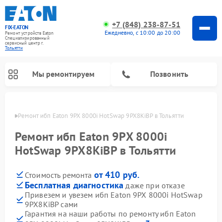
+7 (848) 238-87-51
FIX-EATON
Ежедневно, с 10:00 до 20:00
Ремонт устройств Eaton
Специализированный
cервисный центр г.
Тольятти
Мы ремонтируем
Позвонить
ьятти
Ремонт ибп Eaton 9PX 8000i HotSwap 9PX8KiBP в Тольятти
Ремонт ибп Eaton 9PX 8000i
HotSwap 9PX8KiBP в Тольятти
от 410 руб.
Стоимость ремонта
Бесплатная диагностика
даже при отказе
Привезем и увезем ибп Eaton 9PX 8000i HotSwap
9PX8KiBP сами
Гарантия на наши работы по ремонту ибп Eaton