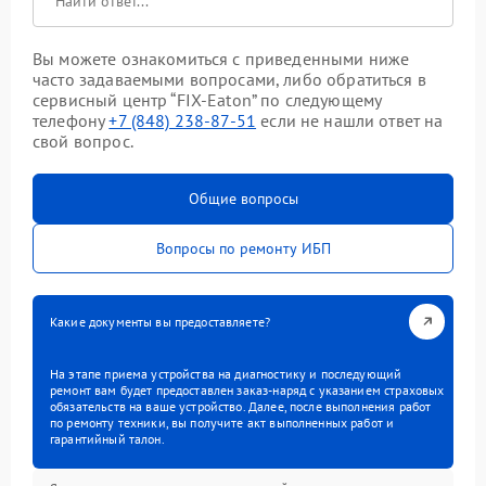
Вы можете ознакомиться с приведенными ниже
часто задаваемыми вопросами, либо обратиться в
сервисный центр “FIX-Eaton” по следующему
телефону
+7 (848) 238-87-51
если не нашли ответ на
свой вопрос.
Общие вопросы
Вопросы по ремонту ИБП
Какие документы вы предоставляете?
На этапе приема устройства на диагностику и последующий
ремонт вам будет предоставлен заказ-наряд с указанием страховых
обязательств на ваше устройство. Далее, после выполнения работ
по ремонту техники, вы получите акт выполненных работ и
гарантийный талон.