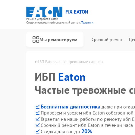
FIX-EATON
Ремонт устройств Eaton
Специализированный cервисный центр г.
Тольятти
Мы ремонтируем
Срочный ремонт
Це
ибп Eaton в Тольятти
ИБП Eaton частые тревожные сигналы
ИБП
Eaton
Частые тревожные 
Бесплатная диагностика
даже при отказ
Привезем и увезем ибп Eaton собственной
Гарантия на наши работы по ремонту ибп 
Срочный ремонт ибп Eaton в течении часа
20%
Скидка для вас до