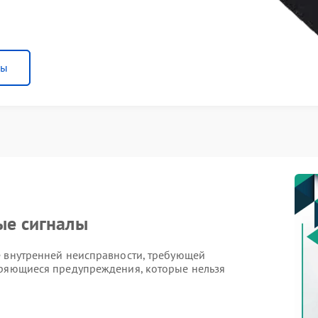
ны
ые сигналы
е внутренней неисправности, требующей
оряющиеся предупреждения, которые нельзя
роятная причина регулярных сигналов.