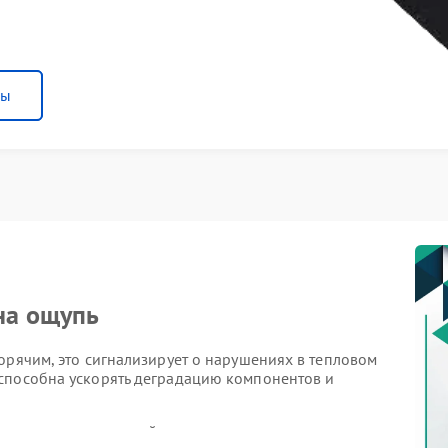
ны
на ощупь
орячим, это сигнализирует о нарушениях в тепловом
способна ускорять деградацию компонентов и
 даже при невысокой нагрузке.