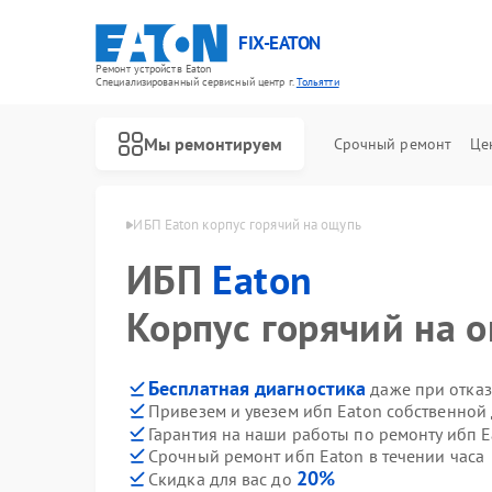
FIX-EATON
Ремонт устройств Eaton
Специализированный cервисный центр г.
Тольятти
Мы ремонтируем
Срочный ремонт
Це
ибп Eaton в Тольятти
ИБП Eaton корпус горячий на ощупь
ИБП
Eaton
Корпус горячий на 
Бесплатная диагностика
даже при отказ
Привезем и увезем ибп Eaton собственной
Гарантия на наши работы по ремонту ибп 
Срочный ремонт ибп Eaton в течении часа
20%
Скидка для вас до