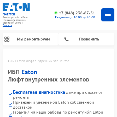
+7 (848) 238-87-51
FIX-EATON
Ежедневно, с 10:00 до 20:00
Ремонт устройств Eaton
Специализированный
cервисный центр г.
Тольятти
Мы ремонтируем
Позвонить
ьятти
ИБП Eaton люфт внутренних элементов
ИБП
Eaton
Люфт внутренних элементов
Бесплатная диагностика
даже при отказе от
ремонта
Привезем и увезем ибп Eaton собственной
доставкой
Гарантия на наши работы по ремонту ибп Eaton