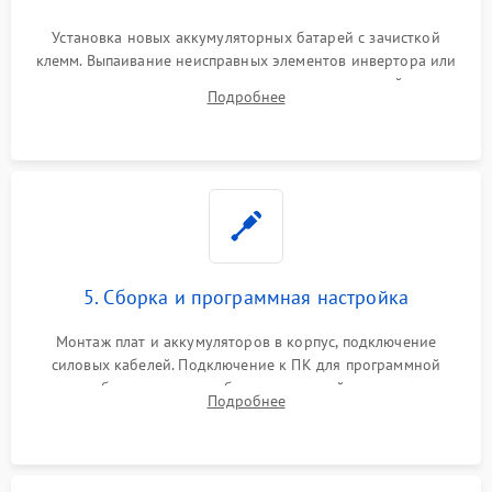
Установка новых аккумуляторных батарей с зачисткой
клемм. Выпаивание неисправных элементов инвертора или
цепи зарядки и монтаж новых радиодеталей.
Подробнее
Восстановление поврежденных токоведущих дорожек и
замена реле.
5. Сборка и программная настройка
Монтаж плат и аккумуляторов в корпус, подключение
силовых кабелей. Подключение к ПК для программной
калибровки констант батареи, настройки порогов
Подробнее
срабатывания AVR и сброса счетчиков старения АКБ.