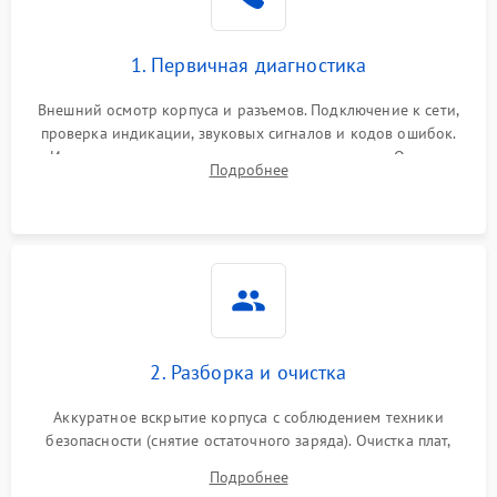
1. Первичная диагностика
Внешний осмотр корпуса и разъемов. Подключение к сети,
проверка индикации, звуковых сигналов и кодов ошибок.
Измерение входного и выходного напряжения. Оценка
Подробнее
реакции ИБП на отключение основного питания без
нагрузки.
2. Разборка и очистка
Аккуратное вскрытие корпуса с соблюдением техники
безопасности (снятие остаточного заряда). Очистка плат,
радиаторов и кулеров от пыли с помощью сжатого воздуха
Подробнее
и кистей для предотвращения перегрева и замыканий.