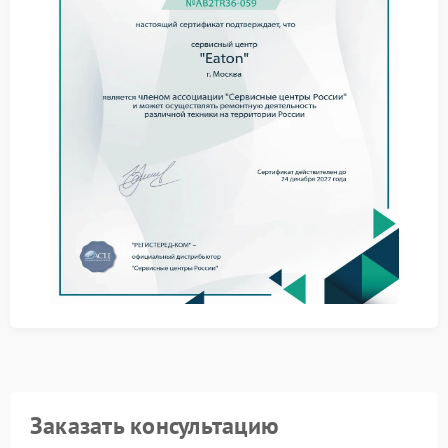
В сервисном центре Eaton применяют методики,
позволяющие точно оценить состояние крепежных
узлов и выявить скрытые смещения. Такой подход
помогает избежать дальнейших повреждений
смежных компонентов.
Ремонт Eaton предполагает замену ослабленных
крепежей, установку демпфирующих элементов и
проверку всех соединений на соответствие
заводским допускам. После работ устройство
проходит тестирование под нагрузкой.
Сервис Eaton обеспечивает восстановление
надежной фиксации внутренних компонентов с
учетом конструктивных особенностей модели. Это
снижает риск повторных смещений и повышает
общую устойчивость оборудования.
При обнаружении любых признаков подвижности
внутренних частей стоит сразу обратиться к
специалистам — это поможет сохранить
работоспособность ИБП и избежать более
серьезных последствий.
Заказать консультацию