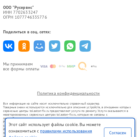
ООО "Русервис"
ИНН 7702633247
ОГРН 1077746335776
Поделиться в соц. сетях:
Мы принимаем
все формы оплаты
Политика конфиденциальности
Вся информация на сайте носит исключительно справочный характер.
Товарные знаки используются исключительно для описания устройств, в отношении которых
сервисные центры tol.eaton-fix.ru предоставляют услуги по ремонту. Услуги оказываются в
неавторизованных сервисных центрах tol.eaton-fix.ru, которые не связаны с
правообладателями товарных знаков или их официальными представителями.
Ремонт осуществляется для устройств, уже введенных в гражданский оборот в соответствии
Этот сайт использует файлы cookie. Вы можете
со статьей 1487 ГК РФ.
Использование товарных знаков не преследует цели индивидуализации услуг или введения
ознакомиться с
правилами использования
Согласен
потребителей в заблуждение, а служит для информирования о предоставляемых услугах по
ремонту техники указанных брендов.