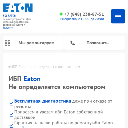
+7 (848) 238-87-51
FIX-EATON
Ежедневно, с 10:00 до 20:00
Ремонт устройств Eaton
Специализированный
cервисный центр г.
Тольятти
Мы ремонтируем
Позвонить
ьятти
ИБП Eaton не определяется компьютером
ИБП
Eaton
Не определяется компьютером
Бесплатная диагностика
даже при отказе от
ремонта
Привезем и увезем ибп Eaton собственной
доставкой
Гарантия на наши работы по ремонту ибп Eaton