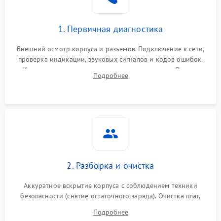
1. Первичная диагностика
Внешний осмотр корпуса и разъемов. Подключение к сети,
проверка индикации, звуковых сигналов и кодов ошибок.
Измерение входного и выходного напряжения. Оценка
Подробнее
реакции ИБП на отключение основного питания без
нагрузки.
2. Разборка и очистка
Аккуратное вскрытие корпуса с соблюдением техники
безопасности (снятие остаточного заряда). Очистка плат,
радиаторов и кулеров от пыли с помощью сжатого воздуха
Подробнее
и кистей для предотвращения перегрева и замыканий.