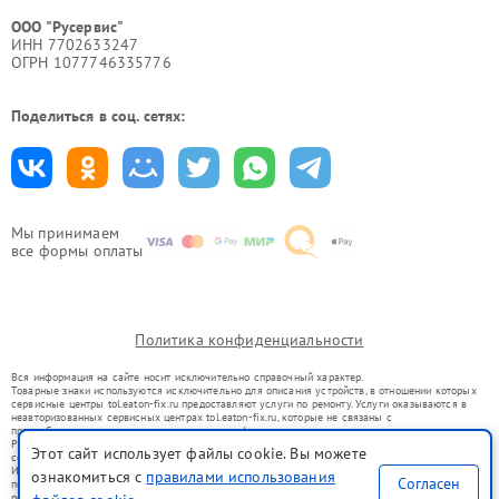
ООО "Русервис"
ИНН 7702633247
ОГРН 1077746335776
Поделиться в соц. сетях:
Мы принимаем
все формы оплаты
Политика конфиденциальности
Вся информация на сайте носит исключительно справочный характер.
Товарные знаки используются исключительно для описания устройств, в отношении которых
сервисные центры tol.eaton-fix.ru предоставляют услуги по ремонту. Услуги оказываются в
неавторизованных сервисных центрах tol.eaton-fix.ru, которые не связаны с
правообладателями товарных знаков или их официальными представителями.
Ремонт осуществляется для устройств, уже введенных в гражданский оборот в соответствии
Этот сайт использует файлы cookie. Вы можете
со статьей 1487 ГК РФ.
Использование товарных знаков не преследует цели индивидуализации услуг или введения
ознакомиться с
правилами использования
Согласен
потребителей в заблуждение, а служит для информирования о предоставляемых услугах по
ремонту техники указанных брендов.