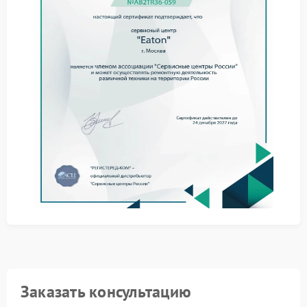
Заменить соединительный кабель на заведомо
исправный.
Обновить программное обеспечение до актуальной
версии.
Протестировать ИБП на другом компьютере для
локализации сбоя.
Если самостоятельные действия не приносят
результата, целесообразно обратиться к
квалифицированным мастерам. Ремонт Eaton
доверяют только проверенным специалистам,
обладающим нужным оборудованием и опытом
работы с этой техникой.
Сервис Eaton предполагает использование
оригинальных компонентов и строгое следование
регламентам производителя. Такой подход
обеспечивает стабильную работу устройства после
устранения неполадки.
Сервисный центр Eaton располагает профильными
стендами для комплексной оценки состояния ИБП.
Здесь выявляют скрытые отклонения, которые не
заметны при поверхностной оценке.
Заказать консультацию
Надежная работа системы бесперебойного питания