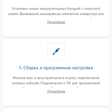
Установка новых аккумуляторных батарей с зачисткой
клемм. Выпаивание неисправных элементов инвертора или
цепи зарядки и монтаж новых радиодеталей.
Подробнее
Восстановление поврежденных токоведущих дорожек и
замена реле.
5. Сборка и программная настройка
Монтаж плат и аккумуляторов в корпус, подключение
силовых кабелей. Подключение к ПК для программной
калибровки констант батареи, настройки порогов
Подробнее
срабатывания AVR и сброса счетчиков старения АКБ.