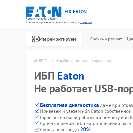
FIX-EATON
Ремонт устройств Eaton
Специализированный cервисный центр г.
Тольятти
Мы ремонтируем
Срочный ремонт
Це
ибп Eaton в Тольятти
ИБП Eaton не работает usb-порт управления
ИБП
Eaton
Не работает USB-по
Бесплатная диагностика
даже при отказ
Привезем и увезем ибп Eaton собственной
Гарантия на наши работы по ремонту ибп 
Срочный ремонт ибп Eaton в течении часа
20%
Скидка для вас до