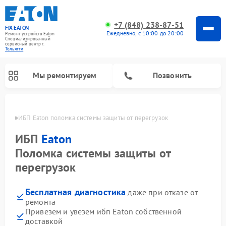
+7 (848) 238-87-51
FIX-EATON
Ежедневно, с 10:00 до 20:00
Ремонт устройств Eaton
Специализированный
cервисный центр г.
Тольятти
Мы ремонтируем
Позвонить
ьятти
ИБП Eaton поломка системы защиты от перегрузок
ИБП
Eaton
Поломка системы защиты от
перегрузок
Бесплатная диагностика
даже при отказе от
ремонта
Привезем и увезем ибп Eaton собственной
доставкой