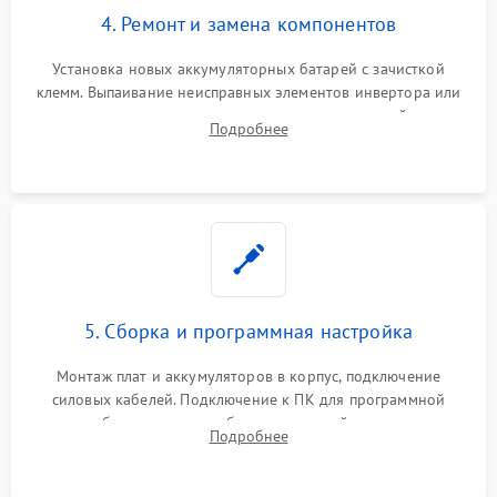
4. Ремонт и замена компонентов
Установка новых аккумуляторных батарей с зачисткой
клемм. Выпаивание неисправных элементов инвертора или
цепи зарядки и монтаж новых радиодеталей.
Подробнее
Восстановление поврежденных токоведущих дорожек и
замена реле.
5. Сборка и программная настройка
Монтаж плат и аккумуляторов в корпус, подключение
силовых кабелей. Подключение к ПК для программной
калибровки констант батареи, настройки порогов
Подробнее
срабатывания AVR и сброса счетчиков старения АКБ.