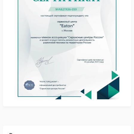
Контроль целостности силовых контактов и
соединений.
Тестирование алгоритмов отключения в
имитационных сценариях.
Сравнение фактических параметров с заводскими
характеристиками.
Самостоятельные попытки вернуть защиту к норме
могут привести к усугублению ситуации: без точной
диагностики легко пропустить скрытые отклонения.
Ремонт Eaton стоит выполнять в условиях, где есть
доступ к эталонным настройкам и измерительным
приборам.
Сервис Eaton ориентирован на восстановление
штатных параметров защиты с учетом специфики
конкретной модели. Используемые методики
позволяют вернуть систему к расчетным значениям
без внесения сторонних изменений.
Сервисный центр Eaton располагает профильным
оборудованием для работы с силовыми цепями и
логикой защиты. Это дает возможность устранить
неисправность с соблюдением заводских
требований к надежности.