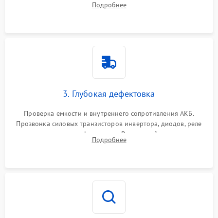
Подробнее
и кистей для предотвращения перегрева и замыканий.
3. Глубокая дефектовка
Проверка емкости и внутреннего сопротивления АКБ.
Прозвонка силовых транзисторов инвертора, диодов, реле
переключения и трансформатора. Визуальный поиск вздутых
Подробнее
конденсаторов и прогаров на печатной плате.