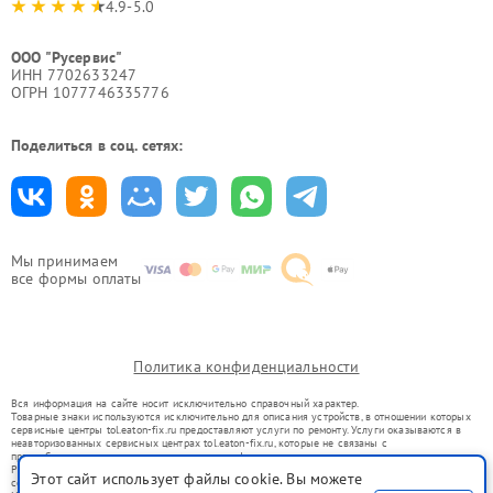
4.9-5.0
ООО "Русервис"
ИНН 7702633247
ОГРН 1077746335776
Поделиться в соц. сетях:
Мы принимаем
все формы оплаты
Политика конфиденциальности
Вся информация на сайте носит исключительно справочный характер.
Товарные знаки используются исключительно для описания устройств, в отношении которых
сервисные центры tol.eaton-fix.ru предоставляют услуги по ремонту. Услуги оказываются в
неавторизованных сервисных центрах tol.eaton-fix.ru, которые не связаны с
правообладателями товарных знаков или их официальными представителями.
Ремонт осуществляется для устройств, уже введенных в гражданский оборот в соответствии
Этот сайт использует файлы cookie. Вы можете
со статьей 1487 ГК РФ.