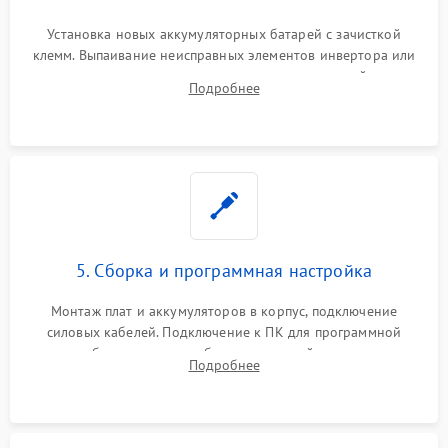
Установка новых аккумуляторных батарей с зачисткой
клемм. Выпаивание неисправных элементов инвертора или
цепи зарядки и монтаж новых радиодеталей.
Подробнее
Восстановление поврежденных токоведущих дорожек и
замена реле.
5. Сборка и программная настройка
Монтаж плат и аккумуляторов в корпус, подключение
силовых кабелей. Подключение к ПК для программной
калибровки констант батареи, настройки порогов
Подробнее
срабатывания AVR и сброса счетчиков старения АКБ.