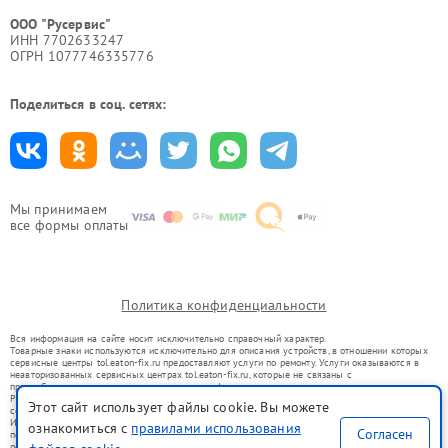
ООО "Русервис"
ИНН 7702633247
ОГРН 1077746335776
Поделиться в соц. сетях:
Мы принимаем
все формы оплаты
Политика конфиденциальности
Вся информация на сайте носит исключительно справочный характер.
Товарные знаки используются исключительно для описания устройств, в отношении которых
сервисные центры tol.eaton-fix.ru предоставляют услуги по ремонту. Услуги оказываются в
неавторизованных сервисных центрах tol.eaton-fix.ru, которые не связаны с
правообладателями товарных знаков или их официальными представителями.
Ремонт осуществляется для устройств, уже введенных в гражданский оборот в соответствии
Этот сайт использует файлы cookie. Вы можете
со статьей 1487 ГК РФ.
Использование товарных знаков не преследует цели индивидуализации услуг или введения
ознакомиться с
правилами использования
Согласен
потребителей в заблуждение, а служит для информирования о предоставляемых услугах по
ремонту техники указанных брендов.