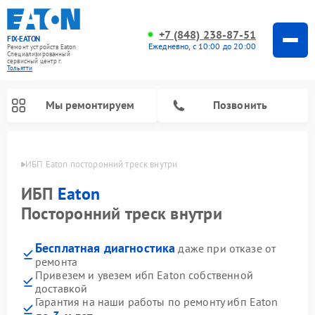
+7 (848) 238-87-51
FIX-EATON
Ежедневно, с 10:00 до 20:00
Ремонт устройств Eaton
Специализированный
cервисный центр г.
Тольятти
Мы ремонтируем
Позвонить
ьятти
ИБП Eaton посторонний треск внутри
ИБП
Eaton
Посторонний треск внутри
Бесплатная диагностика
даже при отказе от
ремонта
Привезем и увезем ибп Eaton собственной
доставкой
Гарантия на наши работы по ремонту ибп Eaton