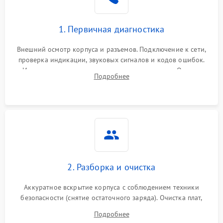
1. Первичная диагностика
Внешний осмотр корпуса и разъемов. Подключение к сети,
проверка индикации, звуковых сигналов и кодов ошибок.
Измерение входного и выходного напряжения. Оценка
Подробнее
реакции ИБП на отключение основного питания без
нагрузки.
2. Разборка и очистка
Аккуратное вскрытие корпуса с соблюдением техники
безопасности (снятие остаточного заряда). Очистка плат,
радиаторов и кулеров от пыли с помощью сжатого воздуха
Подробнее
и кистей для предотвращения перегрева и замыканий.