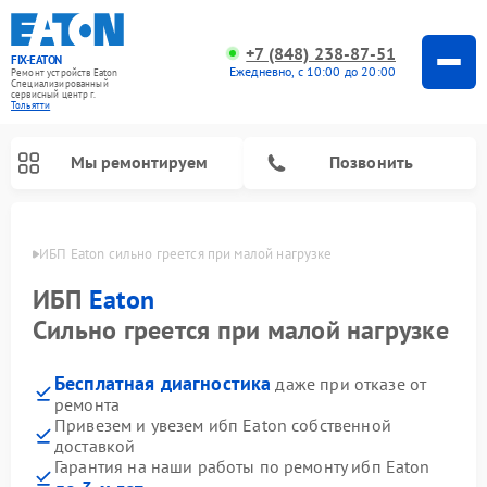
+7 (848) 238-87-51
FIX-EATON
Ежедневно, с 10:00 до 20:00
Ремонт устройств Eaton
Специализированный
cервисный центр г.
Тольятти
Мы ремонтируем
Позвонить
ьятти
ИБП Eaton сильно греется при малой нагрузке
ИБП
Eaton
Сильно греется при малой нагрузке
Бесплатная диагностика
даже при отказе от
ремонта
Привезем и увезем ибп Eaton собственной
доставкой
Гарантия на наши работы по ремонту ибп Eaton