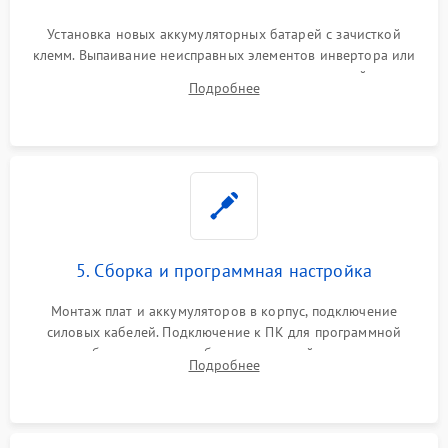
Установка новых аккумуляторных батарей с зачисткой
клемм. Выпаивание неисправных элементов инвертора или
цепи зарядки и монтаж новых радиодеталей.
Подробнее
Восстановление поврежденных токоведущих дорожек и
замена реле.
5. Сборка и программная настройка
Монтаж плат и аккумуляторов в корпус, подключение
силовых кабелей. Подключение к ПК для программной
калибровки констант батареи, настройки порогов
Подробнее
срабатывания AVR и сброса счетчиков старения АКБ.