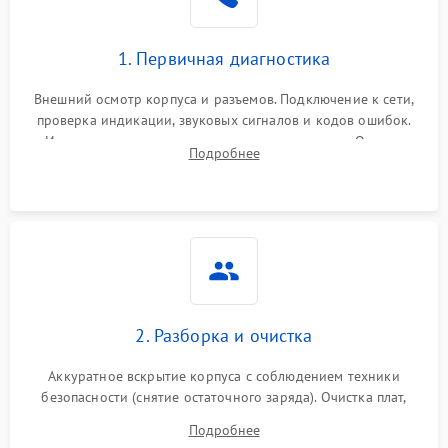
1. Первичная диагностика
Внешний осмотр корпуса и разъемов. Подключение к сети,
проверка индикации, звуковых сигналов и кодов ошибок.
Измерение входного и выходного напряжения. Оценка
Подробнее
реакции ИБП на отключение основного питания без
нагрузки.
2. Разборка и очистка
Аккуратное вскрытие корпуса с соблюдением техники
безопасности (снятие остаточного заряда). Очистка плат,
радиаторов и кулеров от пыли с помощью сжатого воздуха
Подробнее
и кистей для предотвращения перегрева и замыканий.