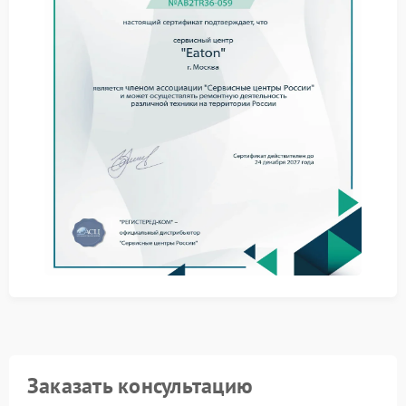
номинальными характеристиками ИБП.
Оценить температуру в помещении и исключить
влияние внешних источников тепла.
Когда самостоятельные меры не дают результата,
требуется вмешательство квалифицированных
специалистов. Ремонт Eaton проводят с учетом
конструктивных особенностей конкретной линейки
устройств.
Сервис Eaton включает использование
специализированных измерительных приборов,
которые фиксируют температурные показатели на
разных участках схемы.
Сервисный центр Eaton располагает стендами для
тестирования устройства под разной степенью
нагрузки — это помогает выявить скрытые причины
перегрева.
Контроль температурного режима напрямую влияет
на долговечность ИБП. Обратитесь к специалистам
для точной диагностики и устранения причины
нагрева.
Заказать консультацию