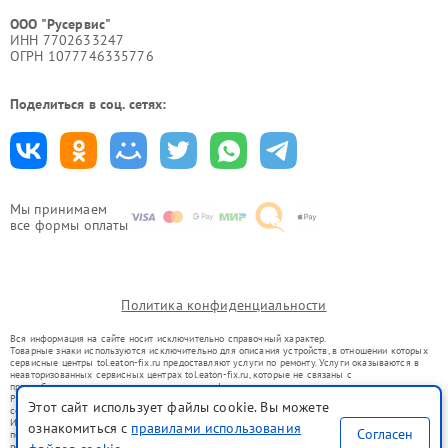
ООО "Русервис"
ИНН 7702633247
ОГРН 1077746335776
Поделиться в соц. сетях:
Мы принимаем
все формы оплаты
Политика конфиденциальности
Вся информация на сайте носит исключительно справочный характер.
Товарные знаки используются исключительно для описания устройств, в отношении которых
сервисные центры tol.eaton-fix.ru предоставляют услуги по ремонту. Услуги оказываются в
неавторизованных сервисных центрах tol.eaton-fix.ru, которые не связаны с
правообладателями товарных знаков или их официальными представителями.
Ремонт осуществляется для устройств, уже введенных в гражданский оборот в соответствии
Этот сайт использует файлы cookie. Вы можете
со статьей 1487 ГК РФ.
Использование товарных знаков не преследует цели индивидуализации услуг или введения
ознакомиться с
правилами использования
Согласен
потребителей в заблуждение, а служит для информирования о предоставляемых услугах по
ремонту техники указанных брендов.